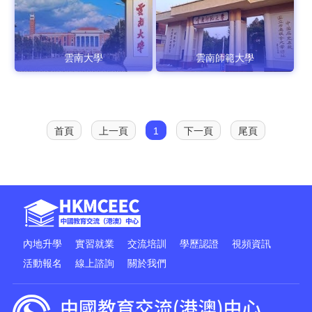
雲南大學
雲南師範大學
首頁
上一頁
1
下一頁
尾頁
內地升學
實習就業
交流培訓
學歷認證
視頻資訊
活動報名
線上諮詢
關於我們