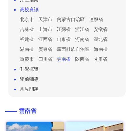
高校資訊
北京市
天津市
內蒙古自治區
遼寧省
吉林省
上海市
江蘇省
浙江省
安徽省
福建省
江西省
山東省
河南省
湖北省
湖南省
廣東省
廣西壯族自治區
海南省
重慶市
四川省
雲南省
陝西省
甘肅省
升學概覽
學前輔導
常見問題
—— 雲南省