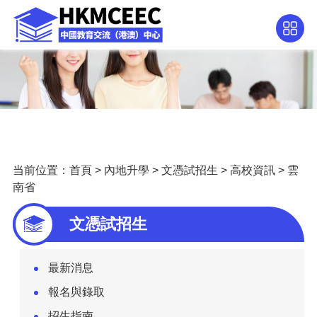
当前位置：
首頁
>
內地升學
>
文憑試招生
>
高校資訊
>
雲
南省
文憑試招生
最新消息
報名與錄取
招生指南