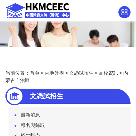
当前位置：
首頁
>
內地升學
>
文憑試招生
>
高校資訊
>
內
蒙古自治區
文憑試招生
最新消息
報名與錄取
招生指南