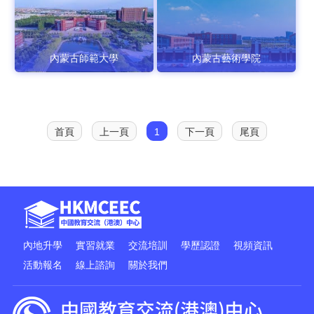
內蒙古師範大學
內蒙古藝術學院
首頁
上一頁
1
下一頁
尾頁
內地升學
實習就業
交流培訓
學歷認證
視頻資訊
活動報名
線上諮詢
關於我們