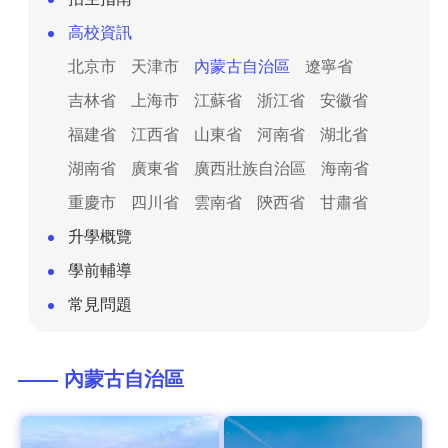
高校資訊
北京市
天津市
內蒙古自治區
遼寧省
吉林省
上海市
江蘇省
浙江省
安徽省
福建省
江西省
山東省
河南省
湖北省
湖南省
廣東省
廣西壯族自治區
海南省
重慶市
四川省
雲南省
陝西省
甘肅省
升學概覽
學前輔導
常見問題
—— 內蒙古自治區