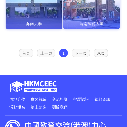
海南大學
海南師範大學
首頁
上一頁
1
下一頁
尾頁
內地升學
實習就業
交流培訓
學歷認證
視頻資訊
活動報名
線上諮詢
關於我們