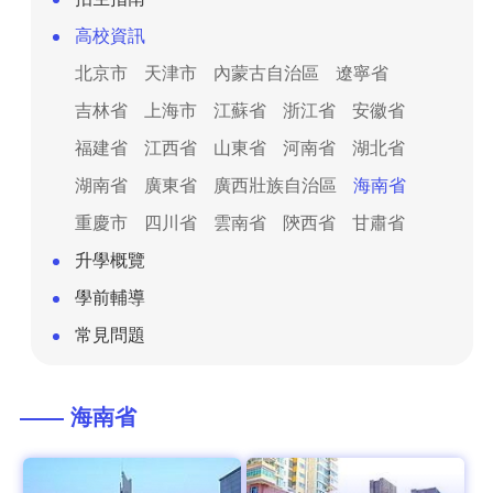
高校資訊
北京市
天津市
內蒙古自治區
遼寧省
吉林省
上海市
江蘇省
浙江省
安徽省
福建省
江西省
山東省
河南省
湖北省
湖南省
廣東省
廣西壯族自治區
海南省
重慶市
四川省
雲南省
陝西省
甘肅省
升學概覽
學前輔導
常見問題
—— 海南省