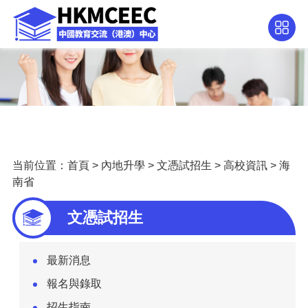
当前位置：
首頁
>
內地升學
>
文憑試招生
>
高校資訊
>
海
南省
文憑試招生
最新消息
報名與錄取
招生指南