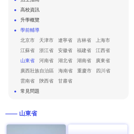
高校資訊
升學概覽
學前輔導
北京市
天津市
遼寧省
吉林省
上海市
江蘇省
浙江省
安徽省
福建省
江西省
山東省
河南省
湖北省
湖南省
廣東省
廣西壯族自治區
海南省
重慶市
四川省
雲南省
陝西省
甘肅省
常見問題
—— 山東省