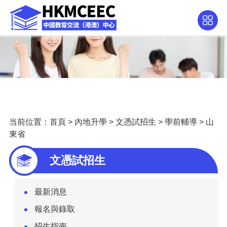
当前位置：
首頁
>
內地升學
>
文憑試招生
>
學前輔導
>
山
東省
文憑試招生
最新消息
報名與錄取
招生指南