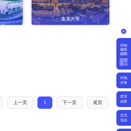
集美大學
內地
升學
實習
就業
上一页
1
下一页
尾页
交流
培訓