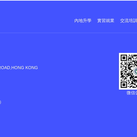
內地升學
實習就業
交流培
ROAD,HONG KONG
微信
）