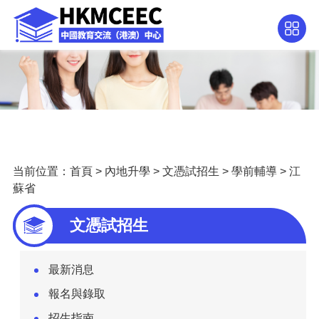
当前位置：
首頁
>
內地升學
>
文憑試招生
>
學前輔導
>
江
蘇省
文憑試招生
最新消息
報名與錄取
招生指南