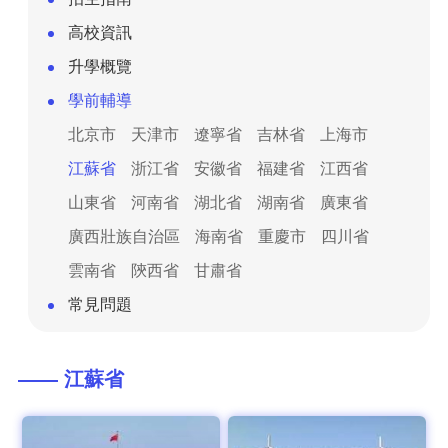
高校資訊
升學概覽
學前輔導
北京市
天津市
遼寧省
吉林省
上海市
江蘇省
浙江省
安徽省
福建省
江西省
山東省
河南省
湖北省
湖南省
廣東省
廣西壯族自治區
海南省
重慶市
四川省
雲南省
陝西省
甘肅省
常見問題
—— 江蘇省