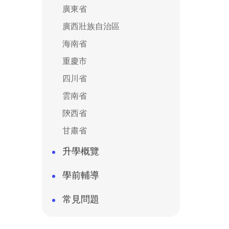
廣東省
廣西壯族自治區
海南省
重慶市
四川省
雲南省
陝西省
甘肅省
升學概覽
學前輔導
常見問題