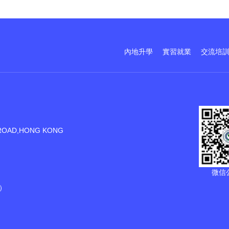
內地升學
實習就業
交流培
ROAD,HONG KONG
微信
）