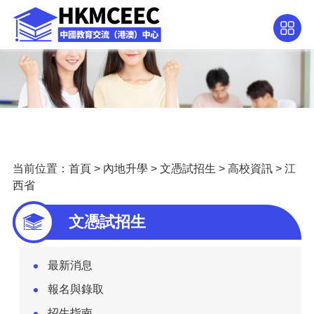
当前位置：
首頁
>
內地升學
>
文憑試招生
>
高校資訊
>
江
西省
文憑試招生
最新消息
報名與錄取
招生指南