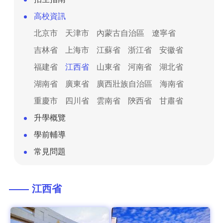
高校資訊
北京市
天津市
內蒙古自治區
遼寧省
吉林省
上海市
江蘇省
浙江省
安徽省
福建省
江西省
山東省
河南省
湖北省
湖南省
廣東省
廣西壯族自治區
海南省
重慶市
四川省
雲南省
陝西省
甘肅省
升學概覽
學前輔導
常見問題
—— 江西省