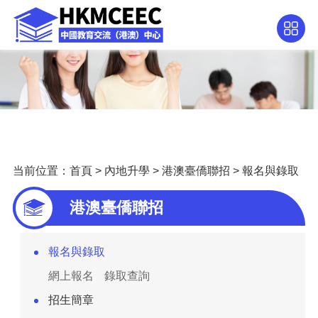
当前位置：
首頁
>
內地升學
>
港澳臺僑聯招
>
報名與錄取
港澳臺僑聯招
報名與錄取
網上報名
錄取查詢
招生簡章