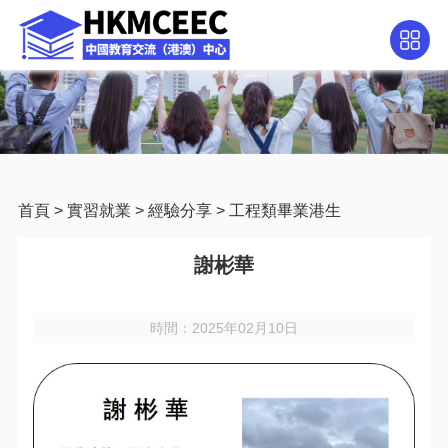
首頁
>
實習就業
>
經驗分享
>
工程類畢業港生
謝彬華
時間：2025年02月10日