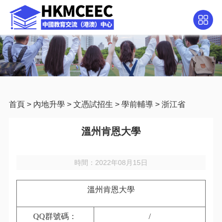
首頁
>
內地升學
>
文憑試招生
>
學前輔導
>
浙江省
溫州肯恩大學
時間：2022年08月15日
溫州肯恩大學
QQ
群號碼：
/