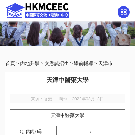
首頁
>
內地升學
>
文憑試招生
>
學前輔導
>
天津市
天津中醫藥大學
來源：香港
時間：2022年08月15日
天津中醫藥大學
QQ
群號碼：
/