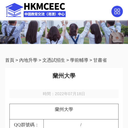
首頁
>
內地升學
>
文憑試招生
>
學前輔導
>
甘肅省
蘭州大學
時間：2022年07月18日
蘭州大學
QQ
群號碼：
/