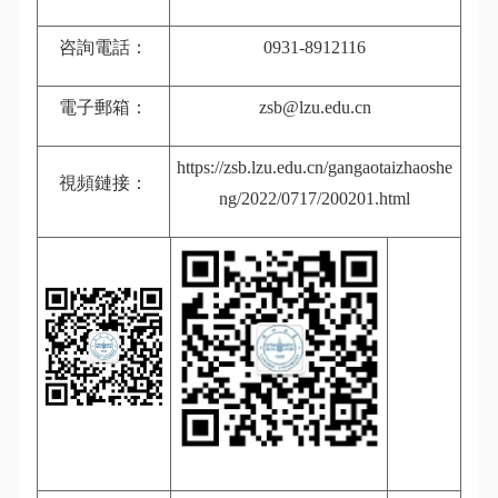
咨詢電話：
0931-8912116
電子郵箱：
zsb@lzu.edu.cn
https://zsb.lzu.edu.cn/gangaotaizhaoshe
視頻鏈接：
ng/2022/0717/200201.html