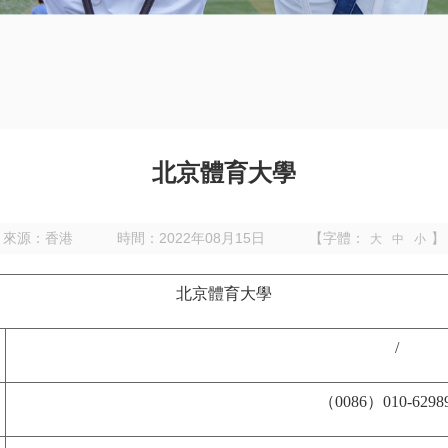
北京體育大學
來源：香港
時間：2022年08月15日
【字體：
】
大
中
小
北京體育大學
/
（0086）010-6298