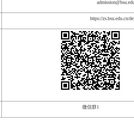
admission@bsu.ed
https://zs.bsu.edu.cn/de
微信群1