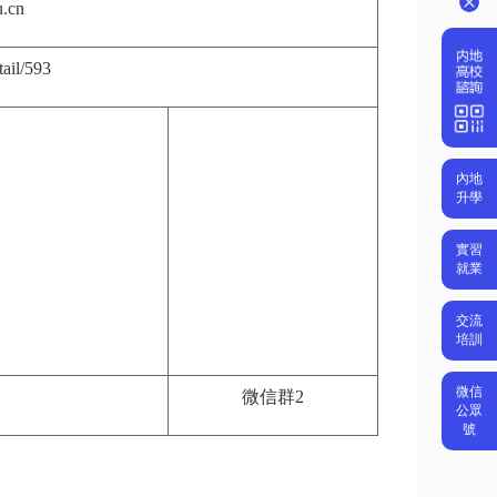
u.cn
tail/593
內地
升學
實習
就業
交流
培訓
微信
微信群2
公眾
號