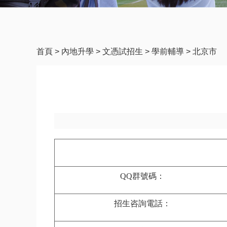
首頁
>
內地升學
>
文憑試招生
>
學前輔導
>
北京市
QQ
群號碼：
招生咨詢電話：