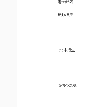
電子郵箱：
視頻鏈接：
北体招
生
微信公眾號