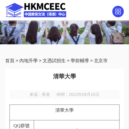
首頁
>
內地升學
>
文憑試招生
>
學前輔導
>
北京市
清華大學
來源：香港
時間：2022年08月15日
清華大學
QQ
群號