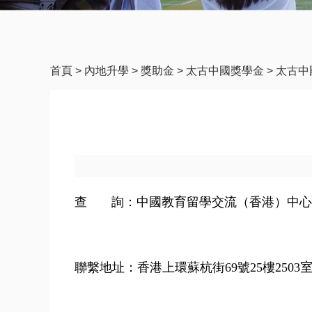
首頁
>
內地升學
>
獎助金
>
太古中國獎學金
>
太古中
查
詢：中國教育留學交流（香港）中心
聯繫地址：香港上環蘇杭街
69
號
25
樓
2503