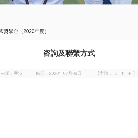
國獎學金（2020年度）
咨詢及聯繫方式
來源：香港
時間：2020年07月09日
【字體：
】
大
中
小
室