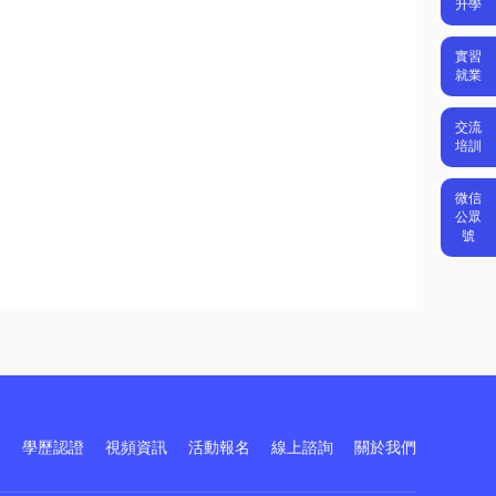
升學
實習
就業
交流
培訓
微信
公眾
號
訓
學歷認證
視頻資訊
活動報名
線上諮詢
關於我們